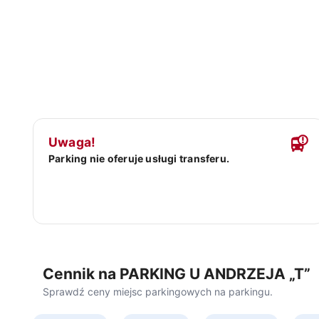
Parkingi przy lotniskach
Parkingi przy dworc
Zadzwoń i zarezerwuj!
+48 222 662 439