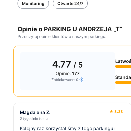
4.77
177 opinii
Uwaga!